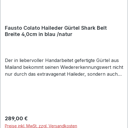
Fausto Colato Haileder Gürtel Shark Belt
Breite 4,0cm in blau /natur
Der in liebervoller Handarbeitet gefertigte Gürtel aus
Mailand bekommt seinen Wiedererkennungswert nicht
nur durch das extravagenat Haileder, sondern auch
durch seine unaufdringliche Schlichtheit. Haileder-
Gürtel stehen für absolute Exklusivität und sind
sowohl im Businessbereich dezent wie auch im
Freizeitbereich als gesetztes Outfit Highlight
einsetzbar.• Material: 100% Haileder • Breite: ca. 4,0
cm • Gürtelschlaufe aus strapazierfähigem Shark-
Regulärer Preis:
289,00 €
Leder • Designer-Farbbezeichnung: blue •
Preise inkl. MwSt. zzgl. Versandkosten