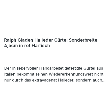
Ralph Gladen Haileder Gürtel Sonderbreite
4,5cm in rot Haifisch
Der in liebervoller Handarbeitet gefertigte Gürtel aus
Italien bekommt seinen Wiedererkennungswert nicht
nur durch das extravagenat Haileder, sondern auch
durch seine unaufdringliche Schlichtheit. Haileder-
Gürtel stehen für absolute Exklusivität und sind
sowohl im Businessbereich dezent wie auch im
Freizeitbereich als gesetztes Outfit Highlight
einsetzbar.• Material: 100% Haileder • Breite: ca. 4,5