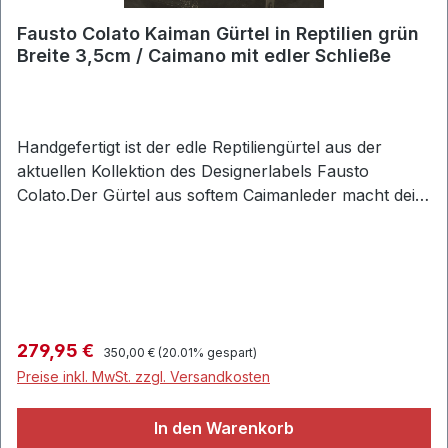
Fausto Colato Kaiman Gürtel in Reptilien grün
Breite 3,5cm / Caimano mit edler Schließe
Handgefertigt ist der edle Reptiliengürtel aus der
aktuellen Kollektion des Designerlabels Fausto
Colato.Der Gürtel aus softem Caimanleder macht dein
Outfit komplett und verleiht mit einer Breite von 3,5
cm ein edles Finish.Ein Eyecatscher ist die Schließe
deren Abschlus ein Kaiman ziert.• Gürtel für Freizeit
und Business aus weichem Kaimanleder • Breite: 3,5
cm • Eckige Gürtelschließe aus hochwertigem Metall
Motiv Kaiman • Gürtelschlaufe aus Metall Motiv
Regulärer Preis:
Verkaufspreis:
279,95 €
350,00 €
(20.01% gespart)
Kaiman • Handgefertigt in Italien / Mailand •
Preise inkl. MwSt. zzgl. Versandkosten
Obermaterial: 100% Caimanleder • Farbe: Verde
In den Warenkorb