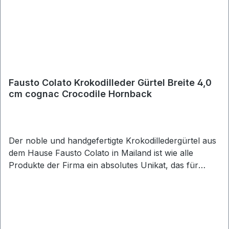
Fausto Colato Krokodilleder Gürtel Breite 4,0
cm cognac Crocodile Hornback
Der noble und handgefertigte Krokodilledergürtel aus
dem Hause Fausto Colato in Mailand ist wie alle
Produkte der Firma ein absolutes Unikat, das für
moderne Eleganz steht. Der präzise gearbeitete
Ledergürtel sticht mit seiner einmaligen Eleganz ins
Auge. Seine klarlinige Dornschließe aus poliertem
Metall passt hervorragend zum weichem licht
schimmernden Krokoleder. In Kombination mit