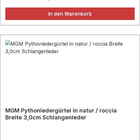
Breite: 4,0cm Eckige Gürtelschließe aus hochwertigem
Metall Gürtelschlaufe aus strapazierfähigem
In den Warenkorb
Schlangen-Leder Handgefertigt in Italien Material:
100% Schlangen-Leder Farbe: bordeaux-braun
MGM Pythonledergürtel in natur / roccia
Breite 3,0cm Schlangenleder