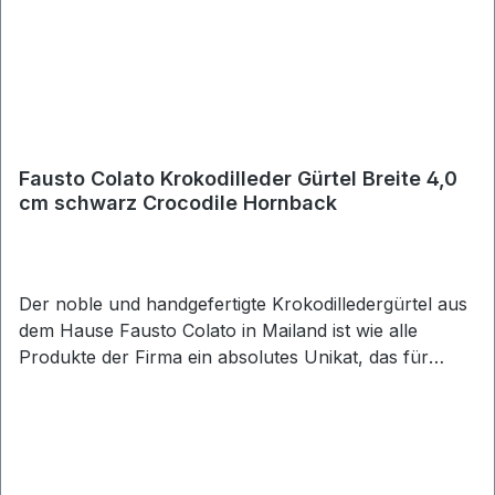
Fausto Colato Krokodilleder Gürtel Breite 4,0
cm schwarz Crocodile Hornback
Der noble und handgefertigte Krokodilledergürtel aus
dem Hause Fausto Colato in Mailand ist wie alle
Produkte der Firma ein absolutes Unikat, das für
moderne Eleganz steht. Der präzise gearbeitete
Ledergürtel sticht mit seiner einmaligen Eleganz ins
Auge. Seine klarlinige Dornschließe aus poliertem
Metall passt hervorragend zum weichem licht
schimmernden Krokoleder. In Kombination mit