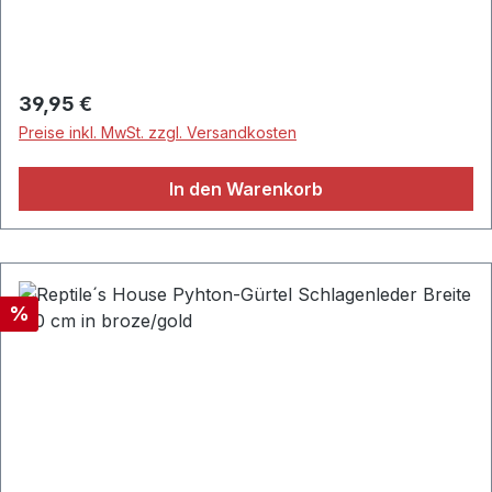
Leder• Handgefertigt in Spanien• Material: Leder und
Polyester• Possum• Grün
Regulärer Preis:
39,95 €
Preise inkl. MwSt. zzgl. Versandkosten
In den Warenkorb
Rabatt
%