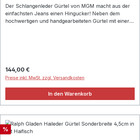
Der Schlangenleder Gürtel von MGM macht aus der
einfachsten Jeans einen Hingucker! Neben dem
hochwertigen und handgearbeiteten Gürtel mit einer
Breite von 3,0 cm sticht diese Modell durch seine
klare komplett gleichmäßige Maserung heraus. Mit
seiner Gürtelschließe in einen matt Finish ist der Gürtel
ein edler Begleiter fürs Büro wie auch in der Freizeit.•
MGM • Business / Casual aus weichem Schlangen
Leder • Breite: ca. 3,0 cm • Eckige Gürtelschließe aus
Regulärer Preis:
144,00 €
hochwertigem Metall / Farbe: Silber glanz •
Preise inkl. MwSt. zzgl. Versandkosten
Gürtelschlaufe aus strapazierfähigem Schlangenleder
• Handgefertigt • Material: 100% Schlangen Leder •
In den Warenkorb
Roccia
Rabatt
%