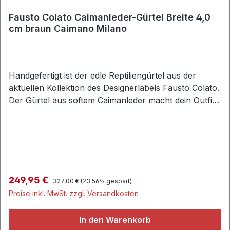
Fausto Colato Caimanleder-Gürtel Breite 4,0
cm braun Caimano Milano
Handgefertigt ist der edle Reptiliengürtel aus der
aktuellen Kollektion des Designerlabels Fausto Colato.
Der Gürtel aus softem Caimanleder macht dein Outfit
komplett und verleiht ihnen mit einer Breite von 4,0
cm ein edles Finish.• Gürtel für Freizeit und Business
aus weichem Leder • Breite: ca. 4,0 cm • Eckige
Gürtelschließe aus hochwertigem Metall •
Gürtelschlaufe aus strapazierfähigem Caimanleder •
Handgefertigt • Material: 100% Caimanleder
Regulärer Preis:
Verkaufspreis:
249,95 €
327,00 €
(23.56% gespart)
Preise inkl. MwSt. zzgl. Versandkosten
In den Warenkorb