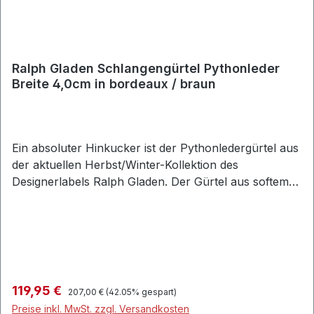
Ralph Gladen Schlangengürtel Pythonleder
Breite 4,0cm in bordeaux / braun
Ein absoluter Hinkucker ist der Pythonledergürtel aus
der aktuellen Herbst/Winter-Kollektion des
Designerlabels Ralph Gladen. Der Gürtel aus softem
Schlangenleder macht jeden Look komplett und
verleiht Ihnen mit einer Breite von 4,0cm ein
elegantes finish. Ausgestattet mit einer matt-
glänzenden Gürtelschließe aus hochwertigem Metall.
Handgefertigt in Italien überzeugt der robuste Gürtel
mit Qualität und Design.Desinger: Ralph Gladen
Regulärer Preis:
Verkaufspreis:
119,95 €
207,00 €
(42.05% gespart)
Freizeitgürtel/ Casual aus weichem Schlangenleder
Preise inkl. MwSt. zzgl. Versandkosten