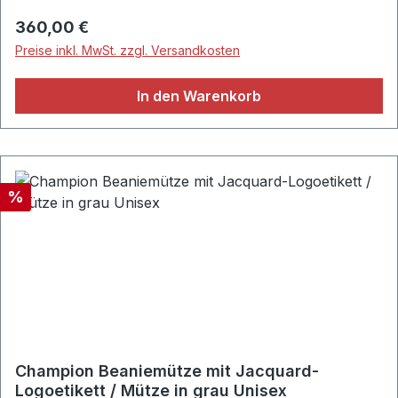
gleichfarbigen Schuhen setzt das ansprechende
Regulärer Preis:
360,00 €
Accessoire edle Akzente. • Fausto Colato•
Preise inkl. MwSt. zzgl. Versandkosten
Businessgürtel aus weichem Krokodilleder• Breite: ca.
4,0 cm• Geschwungene Gürtelschließe aus
In den Warenkorb
hochwertigem Metall• Gürtelschlaufe aus
strapazierfähigem Krokodilleder• Handgefertigt•
Material: 100% Krokodil-Leder• Schwarz
Rabatt
%
Champion Beaniemütze mit Jacquard-
Logoetikett / Mütze in grau Unisex