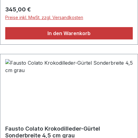
gleichfarbigen Schuhen setzt das ansprechende
Regulärer Preis:
345,00 €
Accessoire edle Akzente. • Fausto Colato•
Preise inkl. MwSt. zzgl. Versandkosten
Businessgürtel aus weichem Krokodilleder• Breite: ca.
4,0 cm• Geschwungene Gürtelschließe aus
In den Warenkorb
hochwertigem Metall• Gürtelschlaufe aus
strapazierfähigem Krokodilleder• Handgefertigt•
Material: 100% Krokodil-Leder• Cognac
Fausto Colato Krokodilleder-Gürtel
Sonderbreite 4,5 cm grau