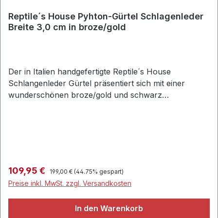
Reptile´s House Pyhton-Gürtel Schlagenleder
Breite 3,0 cm in broze/gold
Der in Italien handgefertigte Reptile´s House
Schlangenleder Gürtel präsentiert sich mit einer
wunderschönen broze/gold und schwarz
schimernden Oberfläche und einer Breite von 3,0 cm.
Eine matt, goldenen und sehr stilvolle Dornschließe
akzentuiert das Desinge. Modernes Accessoire mit
unzähligen Kombinationsmöglichkeiten für
Damen.Gürtel aus weichem SchlangenlederBreite: ca.
3,0 cmmatte und sehr stilvolle
Regulärer Preis:
Verkaufspreis:
109,95 €
199,00 €
(44.75% gespart)
DornschließeGürtelschlaufe aus strapazierfähigem
Preise inkl. MwSt. zzgl. Versandkosten
SchlangenlederHandgefertigtMaterial: 100%
SchlangenlederReptie´s Housebroze/gold
In den Warenkorb