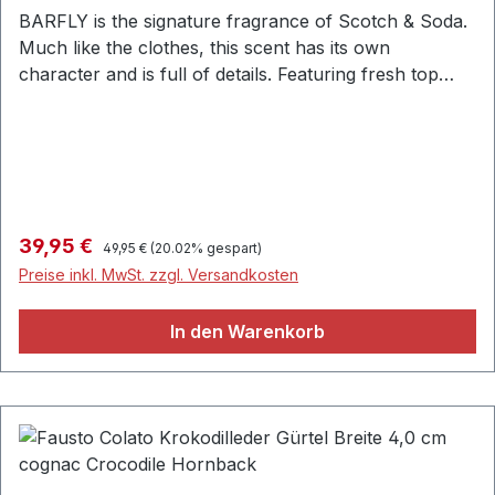
BARFLY is the signature fragrance of Scotch & Soda.
Much like the clothes, this scent has its own
character and is full of details. Featuring fresh top
notes of citrus-herb, middle notes of lavender and
jasmine, and notes of sandalwood, musk and
Madagascar vanilla, BARFLY is an intense but simple
fragrance.50ml33% alcohol / 33% perfume / 33%
aquaProduct ID: 111855-X
Regulärer Preis:
Verkaufspreis:
39,95 €
49,95 €
(20.02% gespart)
Preise inkl. MwSt. zzgl. Versandkosten
In den Warenkorb