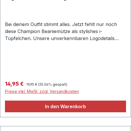
Bei deinem Outfit stimmt alles. Jetzt fehlt nur noch
diese Champion Beaniemütze als stylishes i-
Tüpfelchen. Unsere unverkennbaren Logodetails
runden das Ganze ab.Produktdetails: 802413_KK001
Unisex Jacquard-Logoetikett 100 % AcrylFarbe: Grau
Regulärer Preis:
Verkaufspreis:
14,95 €
19,95 €
(25.06% gespart)
Preise inkl. MwSt. zzgl. Versandkosten
In den Warenkorb