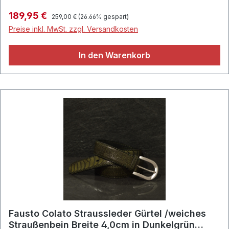
cm• Gürtelschlaufe aus strapazierfähigem Shark-
Regulärer Preis:
Verkaufspreis:
189,95 €
259,00 €
(26.66% gespart)
Leder • Designer-Farbbezeichnung: Rot •
Preise inkl. MwSt. zzgl. Versandkosten
Handgefertigt in Italien
In den Warenkorb
Fausto Colato Straussleder Gürtel /weiches
Straußenbein Breite 4,0cm in Dunkelgrün