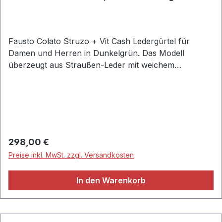
Struzo
Fausto Colato Struzo + Vit Cash Ledergürtel für
Damen und Herren in Dunkelgrün. Das Modell
überzeugt aus Straußen-Leder mit weichem
Cashmireleder Fütterung. Die markante silberfarbene
Dornschließe rundet das maskuline Design gekonnt
ab.• Freizeitgürtel aus weichem „Straussleder“ •
Breite: 4,0 cm • Eckige Gürtelschließe aus
hochwertigem Metall • Gürtelschlaufe aus
strapazierfähigem Straussleder • Handgefertigt in
Regulärer Preis:
298,00 €
Italien Mailand • Obermaterial: 100% Straußenbein •
Preise inkl. MwSt. zzgl. Versandkosten
Marke: Fausto Colato • Farbe: Grün / Verde
In den Warenkorb