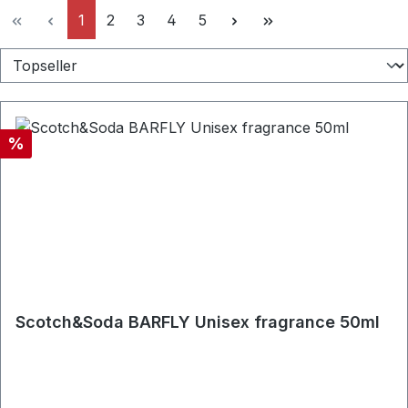
Seite
Seite
Seite
Seite
Seite
1
2
3
4
5
Rabatt
%
Scotch&Soda BARFLY Unisex fragrance 50ml