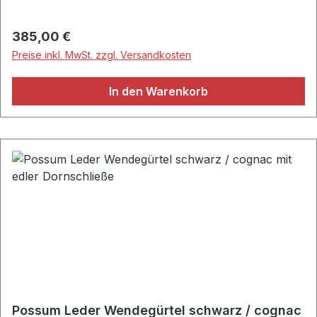
hochwertigem Metall• Gürtelschlaufe aus
strapazierfähigem Elefantenleder• Handgefertigt•
Regulärer Preis:
385,00 €
Material: 100% Elefanten-Leder• Moro
Preise inkl. MwSt. zzgl. Versandkosten
In den Warenkorb
Possum Leder Wendegürtel schwarz / cognac