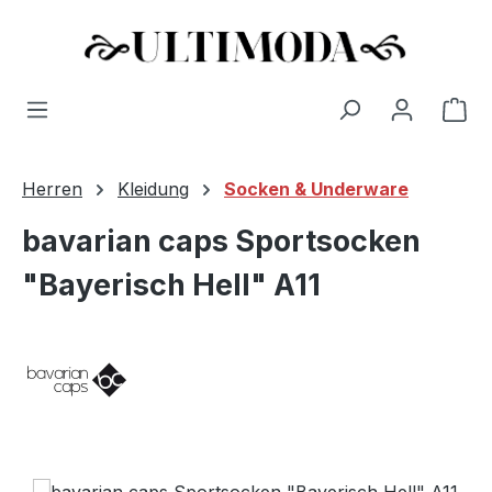
Wa
Zum Hauptinhalt springen
Herren
Kleidung
Socken & Underware
bavarian caps Sportsocken
"Bayerisch Hell" A11
Bildergalerie überspringen