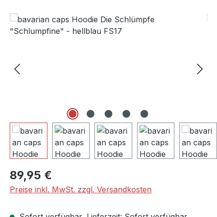
Bildergalerie überspringen
Regulärer Preis:
89,95 €
Preise inkl. MwSt. zzgl. Versandkosten
Sofort verfügbar, Lieferzeit: Sofort verfügbar