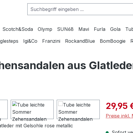
Scotch&Soda
Olymp
SUN68
Mavi
Furla
Gola
Tu
glesteps
Igi&Co
Franzini
RockandBlue
BomBoogie
R
ensandalen aus Glatleder
Verkaufspre
29,95 
Preise inkl
Sofort ver