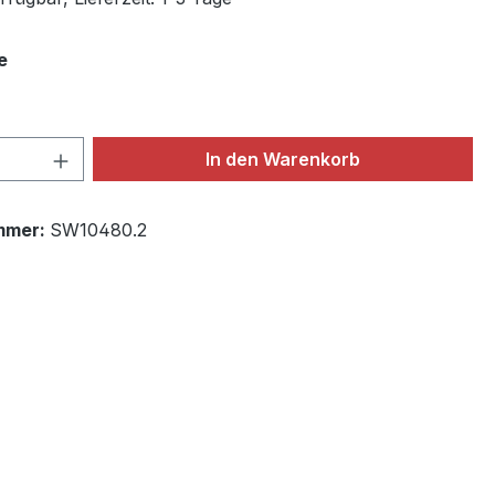
auswählen
e
 Anzahl: Gib den gewünschten Wert ein 
In den Warenkorb
mmer:
SW10480.2