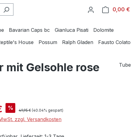
0,00 €
Wa
be
Bavarian Caps bc
Gianluca Pisati
Dolomite
eptile's House
Possum
Ralph Gladen
Fausto Colato
 mit Gelsohle rose
Tube
is:
€
%
Regulärer Preis:
49,95 €
(40.04% gespart)
. MwSt. zzgl. Versandkosten
fügbar, Lieferzeit: 1-3 Tage