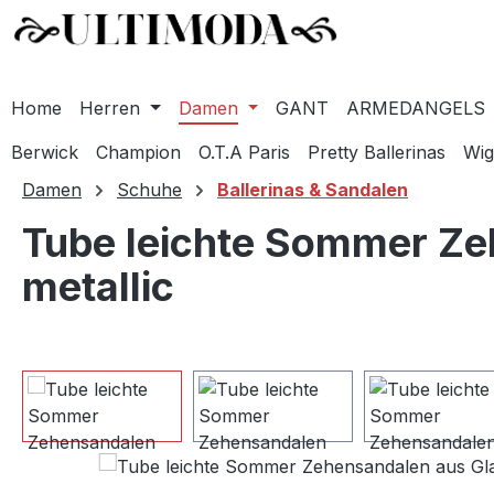
Home
Herren
Damen
GANT
ARMEDANGELS
Berwick
Champion
O.T.A Paris
Pretty Ballerinas
Wig
m Hauptinhalt springen
Zur Suche springen
Zur Hauptnavigation springen
Damen
Schuhe
Ballerinas & Sandalen
Tube leichte Sommer Zeh
metallic
Bildergalerie überspringen