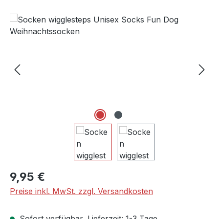
Bildergalerie überspringen
Regulärer Preis:
9,95 €
Preise inkl. MwSt. zzgl. Versandkosten
Sofort verfügbar, Lieferzeit: 1-3 Tage