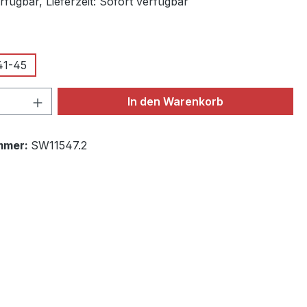
fügbar, Lieferzeit: Sofort verfügbar
wählen
41-45
 Anzahl: Gib den gewünschten Wert ein 
In den Warenkorb
mmer:
SW11547.2