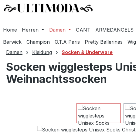
Home
Herren
Damen
GANT
ARMEDANGELS
Berwick
Champion
O.T.A Paris
Pretty Ballerinas
Wig
m Hauptinhalt springen
Zur Suche springen
Zur Hauptnavigation springen
Damen
Kleidung
Socken & Underware
Socken wigglesteps Uni
Weihnachtssocken
Bildergalerie überspringen