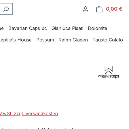
0,00 €
Wa
be
Bavarian Caps bc
Gianluca Pisati
Dolomite
eptile's House
Possum
Ralph Gladen
Fausto Colato
eis:
. MwSt. zzgl. Versandkosten