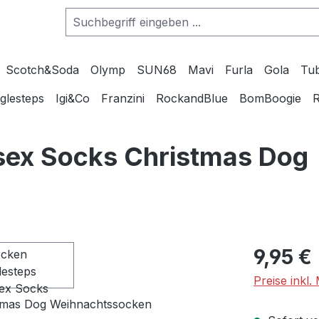
Scotch&Soda
Olymp
SUN68
Mavi
Furla
Gola
Tu
glesteps
Igi&Co
Franzini
RockandBlue
BomBoogie
R
sex Socks Christmas Dog
Regulärer Pr
9,95 €
Preise inkl