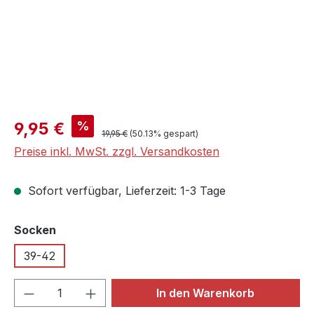
Verkaufspreis:
%
9,95 €
Regulärer Preis:
19,95 €
(50.13% gespart)
Preise inkl. MwSt. zzgl. Versandkosten
Sofort verfügbar, Lieferzeit: 1-3 Tage
auswählen
Socken
39-42
Produkt Anzahl: Gib den gewünschten We
In den Warenkorb