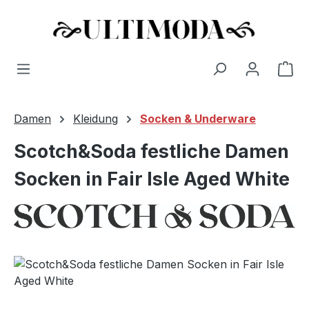
Wa
Zum Hauptinhalt springen
Damen
Kleidung
Socken & Underware
Scotch&Soda festliche Damen
Socken in Fair Isle Aged White
Bildergalerie überspringen