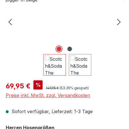
Verkaufspreis:
%
69,95 €
Regulärer Preis:
149,95 €
(53.35% gespart)
Preise inkl. MwSt. zzgl. Versandkosten
Sofort verfügbar, Lieferzeit: 1-3 Tage
auswählen
Herren Hosengrößen