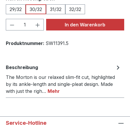
29/32
30/32
31/32
32/32
Produkt Anzahl: Gib den gewünschten We
In den Warenkorb
Produktnummer:
SW11391.5
Beschreibung
The Morton is our relaxed slim-fit cut, highlighted
by its ankle-length and single-pleat design. Made
with just the righ…
Mehr
Service-Hotline