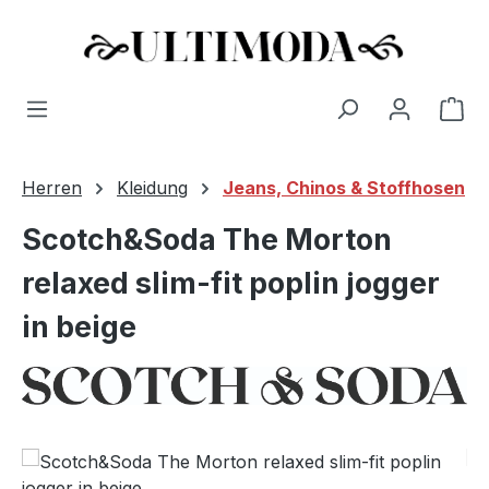
Wa
Zum Hauptinhalt springen
Herren
Kleidung
Jeans, Chinos & Stoffhosen
Scotch&Soda The Morton
relaxed slim-fit poplin jogger
in beige
Bildergalerie überspringen