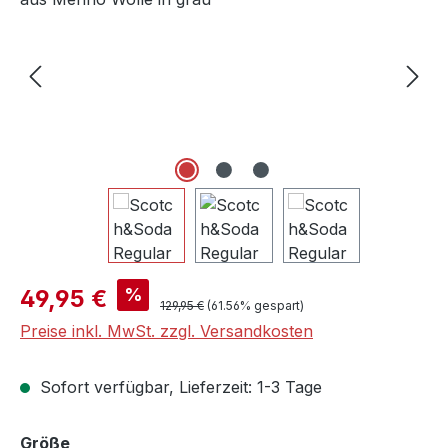
Verkaufspreis:
%
49,95 €
Regulärer Preis:
129,95 €
(61.56% gespart)
Preise inkl. MwSt. zzgl. Versandkosten
Sofort verfügbar, Lieferzeit: 1-3 Tage
auswählen
Größe