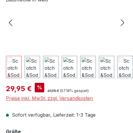
Verkaufspreis:
%
29,95 €
Regulärer Preis:
69,95 €
(57.18% gespart)
Preise inkl. MwSt. zzgl. Versandkosten
Sofort verfügbar, Lieferzeit: 1-3 Tage
auswählen
Größe