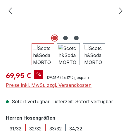
Verkaufspreis:
%
69,95 €
Regulärer Preis:
129,95 €
(46.17% gespart)
Preise inkl. MwSt. zzgl. Versandkosten
Sofort verfügbar, Lieferzeit: Sofort verfügbar
auswählen
Herren Hosengrößen
31/32
32/32
33/32
34/32