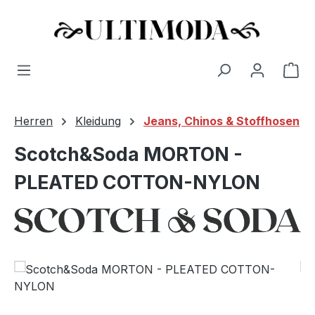
Wa
Zum Hauptinhalt springen
Herren
Kleidung
Jeans, Chinos & Stoffhosen
Scotch&Soda MORTON -
PLEATED COTTON-NYLON
Bildergalerie überspringen