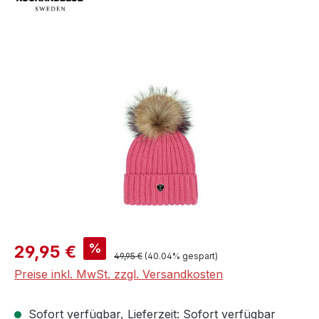
Bildergalerie überspringen
Verkaufspreis:
%
29,95 €
Regulärer Preis:
49,95 €
(40.04% gespart)
Preise inkl. MwSt. zzgl. Versandkosten
Sofort verfügbar, Lieferzeit: Sofort verfügbar