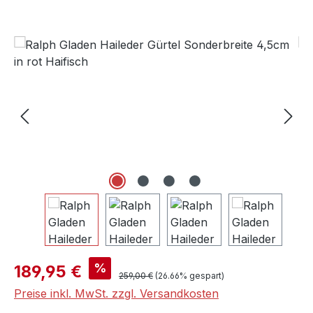
Bildergalerie überspringen
Verkaufspreis:
%
189,95 €
Regulärer Preis:
259,00 €
(26.66% gespart)
Preise inkl. MwSt. zzgl. Versandkosten