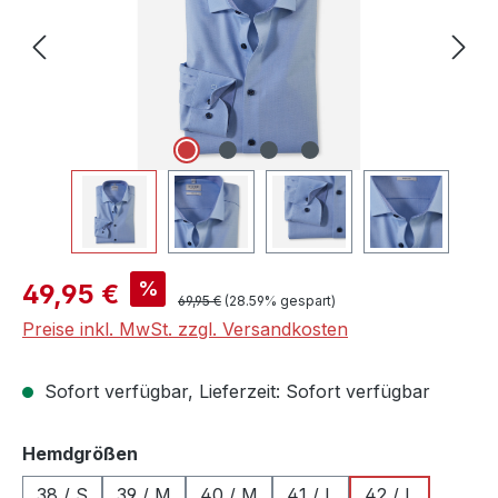
Verkaufspreis:
%
49,95 €
Regulärer Preis:
69,95 €
(28.59% gespart)
Preise inkl. MwSt. zzgl. Versandkosten
Sofort verfügbar, Lieferzeit: Sofort verfügbar
auswählen
Hemdgrößen
38 / S
39 / M
40 / M
41 / L
42 / L