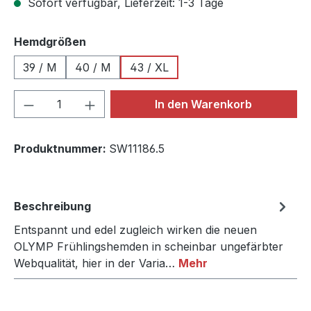
Sofort verfügbar, Lieferzeit: 1-3 Tage
auswählen
Hemdgrößen
39 / M
40 / M
43 / XL
Produkt Anzahl: Gib den gewünschten We
In den Warenkorb
Produktnummer:
SW11186.5
Beschreibung
Entspannt und edel zugleich wirken die neuen
OLYMP Frühlingshemden in scheinbar ungefärbter
Webqualität, hier in der Varia…
Mehr