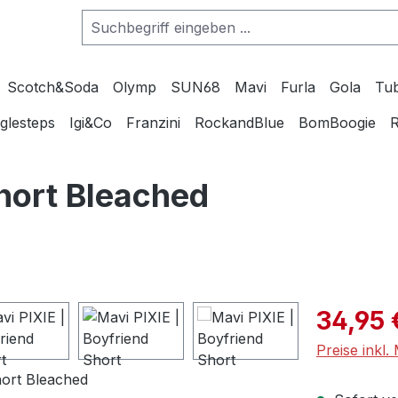
Scotch&Soda
Olymp
SUN68
Mavi
Furla
Gola
Tu
glesteps
Igi&Co
Franzini
RockandBlue
BomBoogie
R
Short Bleached
Verkaufspre
34,95 
Preise inkl