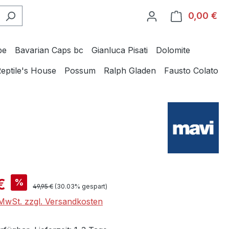
0,00 €
Wa
be
Bavarian Caps bc
Gianluca Pisati
Dolomite
eptile's House
Possum
Ralph Gladen
Fausto Colato
is:
€
%
Regulärer Preis:
49,95 €
(30.03% gespart)
. MwSt. zzgl. Versandkosten