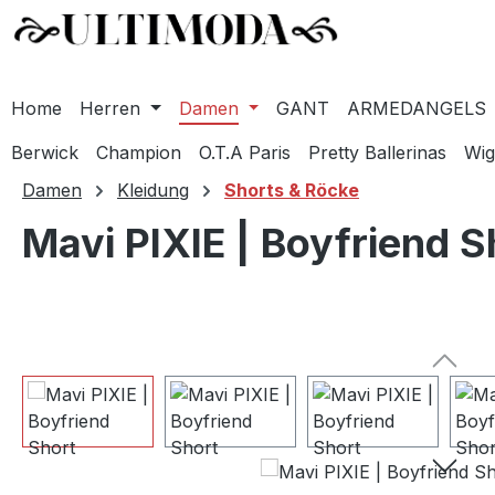
Home
Herren
Damen
GANT
ARMEDANGELS
Berwick
Champion
O.T.A Paris
Pretty Ballerinas
Wig
m Hauptinhalt springen
Zur Suche springen
Zur Hauptnavigation springen
Damen
Kleidung
Shorts & Röcke
Mavi PIXIE | Boyfriend 
Bildergalerie überspringen