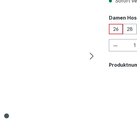
Sofort ver
Damen Hos
26
28
Produkt
Produktnu