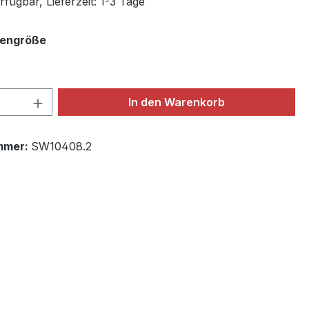
fügbar, Lieferzeit: 1-3 Tage
auswählen
engröße
 Anzahl: Gib den gewünschten Wert ein 
In den Warenkorb
mmer:
SW10408.2