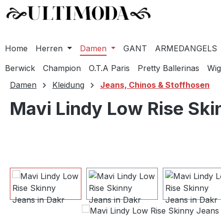
Home
Herren
Damen
GANT
ARMEDANGELS
Berwick
Champion
O.T.A Paris
Pretty Ballerinas
Wig
m Hauptinhalt springen
Zur Suche springen
Zur Hauptnavigation springen
Damen
Kleidung
Jeans, Chinos & Stoffhosen
Mavi Lindy Low Rise Ski
Bildergalerie überspringen