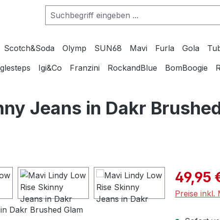
Scotch&Soda
Olymp
SUN68
Mavi
Furla
Gola
Tu
glesteps
Igi&Co
Franzini
RockandBlue
BomBoogie
R
nny Jeans in Dakr Brushe
Verkaufspre
49,95 
Preise inkl