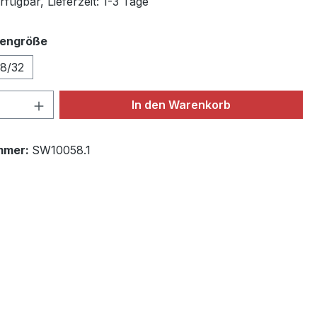
fügbar, Lieferzeit: 1-3 Tage
auswählen
engröße
8/32
 Anzahl: Gib den gewünschten Wert ein 
In den Warenkorb
mmer:
SW10058.1