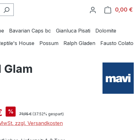
0,00 €
Wa
be
Bavarian Caps bc
Gianluca Pisati
Dolomite
eptile's House
Possum
Ralph Gladen
Fausto Colato
d Glam
is:
€
%
Regulärer Preis:
79,95 €
(37.52% gespart)
. MwSt. zzgl. Versandkosten