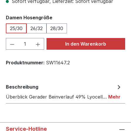
Sofort verfügbar, Lieferzeit: Sofort verfügbar
auswählen
Damen Hosengröße
25/30
26/32
28/30
Produkt Anzahl: Gib den gewünschten We
In den Warenkorb
Produktnummer:
SW11647.2
Beschreibung
Überblick Gerader Beinverlauf 49% Lyocell…
Mehr
Service-Hotline