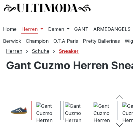
Home
Herren
Damen
GANT
ARMEDANGELS
Berwick
Champion
O.T.A Paris
Pretty Ballerinas
Wig
m Hauptinhalt springen
Zur Suche springen
Zur Hauptnavigation springen
Herren
Schuhe
Sneaker
Gant Cuzmo Herren Sneak
Bildergalerie überspringen