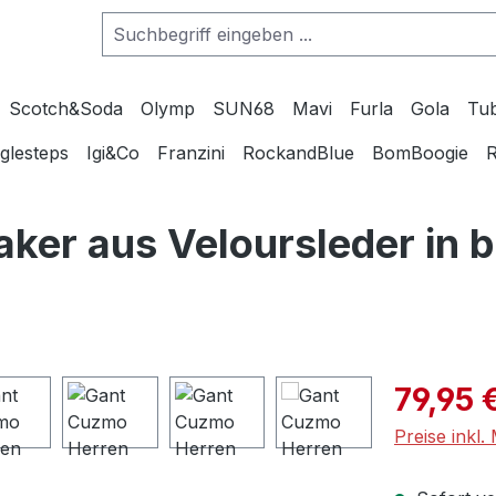
Scotch&Soda
Olymp
SUN68
Mavi
Furla
Gola
Tu
glesteps
Igi&Co
Franzini
RockandBlue
BomBoogie
R
er aus Veloursleder in b
Verkaufspre
79,95 
Preise inkl