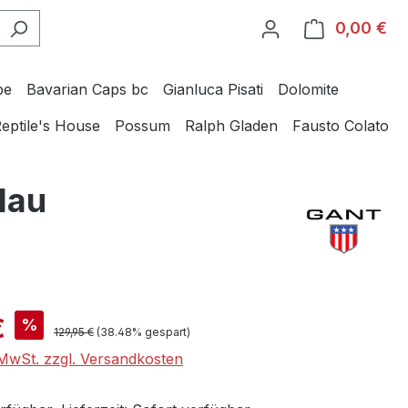
0,00 €
Wa
be
Bavarian Caps bc
Gianluca Pisati
Dolomite
eptile's House
Possum
Ralph Gladen
Fausto Colato
lau
is:
€
%
Regulärer Preis:
129,95 €
(38.48% gespart)
. MwSt. zzgl. Versandkosten