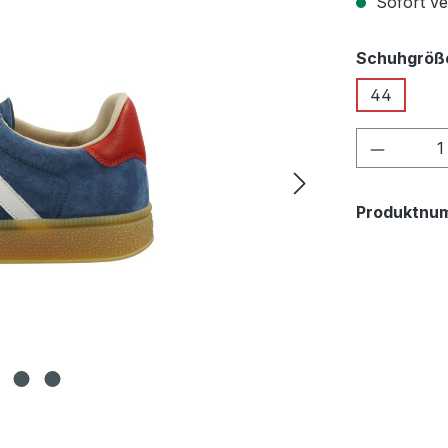
Sofort ver
Schuhgröß
44
Produkt
Produktnu