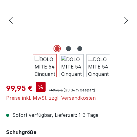
Verkaufspreis:
%
99,95 €
Regulärer Preis:
149,95 €
(33.34% gespart)
Preise inkl. MwSt. zzgl. Versandkosten
Sofort verfügbar, Lieferzeit: 1-3 Tage
auswählen
Schuhgröße