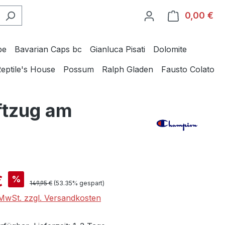
0,00 €
Wa
be
Bavarian Caps bc
Gianluca Pisati
Dolomite
eptile's House
Possum
Ralph Gladen
Fausto Colato
ftzug am
is:
€
%
Regulärer Preis:
149,95 €
(53.35% gespart)
. MwSt. zzgl. Versandkosten