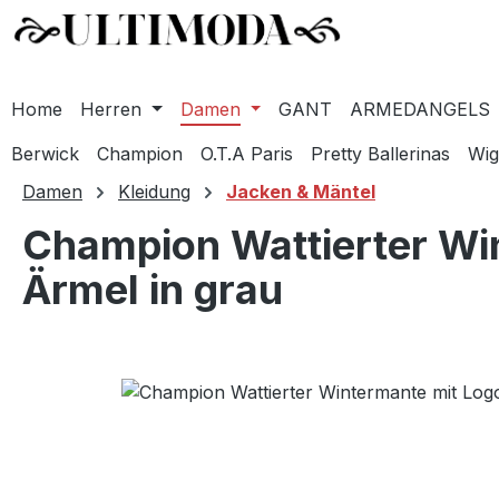
Home
Herren
Damen
GANT
ARMEDANGELS
Berwick
Champion
O.T.A Paris
Pretty Ballerinas
Wig
m Hauptinhalt springen
Zur Suche springen
Zur Hauptnavigation springen
Damen
Kleidung
Jacken & Mäntel
Champion Wattierter Wi
Ärmel in grau
Bildergalerie überspringen