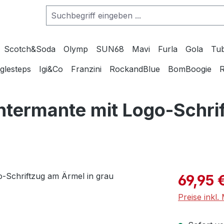
Scotch&Soda
Olymp
SUN68
Mavi
Furla
Gola
Tu
glesteps
Igi&Co
Franzini
RockandBlue
BomBoogie
R
ntermante mit Logo-Schri
Verkaufspre
69,95 
Preise inkl