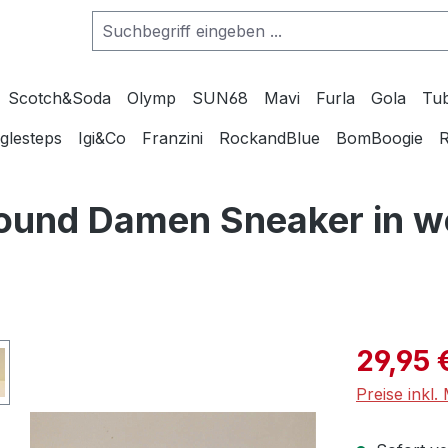
Scotch&Soda
Olymp
SUN68
Mavi
Furla
Gola
Tu
glesteps
Igi&Co
Franzini
RockandBlue
BomBoogie
R
und Damen Sneaker in we
Verkaufspre
29,95 
Preise inkl