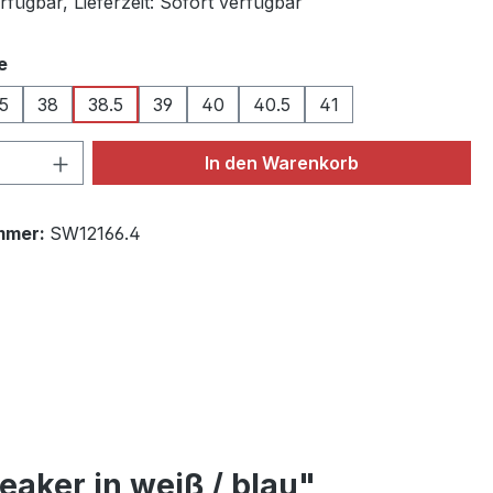
fügbar, Lieferzeit: Sofort verfügbar
auswählen
e
.5
38
38.5
39
40
40.5
41
 Anzahl: Gib den gewünschten Wert ein 
In den Warenkorb
mmer:
SW12166.4
aker in weiß / blau"