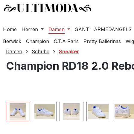
Home
Herren
Damen
GANT
ARMEDANGELS
Berwick
Champion
O.T.A Paris
Pretty Ballerinas
Wig
m Hauptinhalt springen
Zur Suche springen
Zur Hauptnavigation springen
Damen
Schuhe
Sneaker
Champion RD18 2.0 Rebo
Bildergalerie überspringen