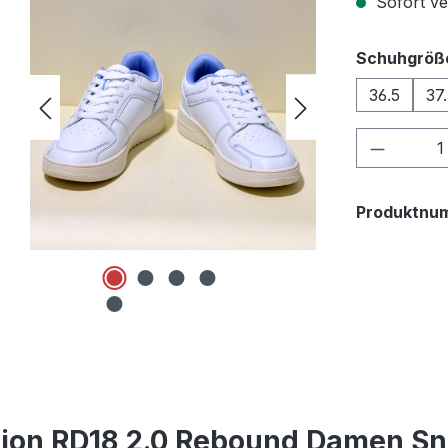
Sofort ver
Schuhgröß
36.5
37
Produkt
Produktnu
on RD18 2.0 Rebound Damen Sne