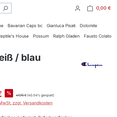
0,00 €
Wa
be
Bavarian Caps bc
Gianluca Pisati
Dolomite
eptile's House
Possum
Ralph Gladen
Fausto Colato
iß / blau
is:
€
%
Regulärer Preis:
49,95 €
(40.04% gespart)
. MwSt. zzgl. Versandkosten