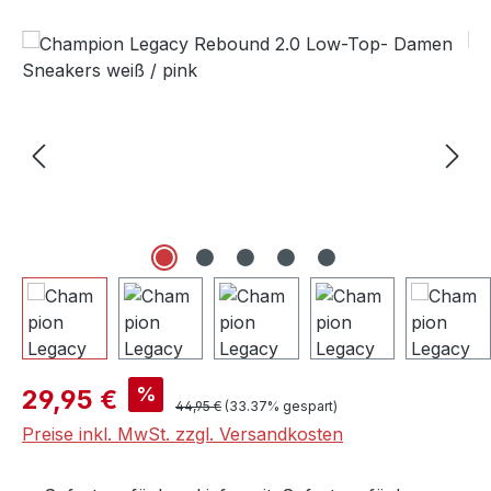
Bildergalerie überspringen
Verkaufspreis:
%
29,95 €
Regulärer Preis:
44,95 €
(33.37% gespart)
Preise inkl. MwSt. zzgl. Versandkosten