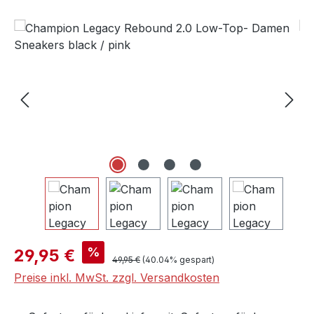
Bildergalerie überspringen
Verkaufspreis:
%
29,95 €
Regulärer Preis:
49,95 €
(40.04% gespart)
Preise inkl. MwSt. zzgl. Versandkosten