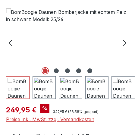
Bildergalerie überspringen
Verkaufspreis:
%
249,95 €
Regulärer Preis:
349,95 €
(28.58% gespart)
Preise inkl. MwSt. zzgl. Versandkosten