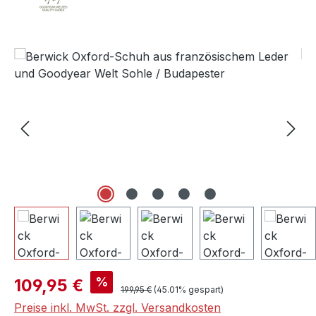
Bildergalerie überspringen
Verkaufspreis:
%
109,95 €
Regulärer Preis:
199,95 €
(45.01% gespart)
Preise inkl. MwSt. zzgl. Versandkosten