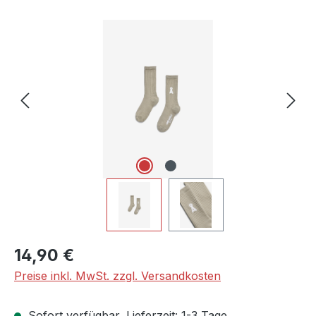
Bildergalerie überspringen
Regulärer Preis:
14,90 €
Preise inkl. MwSt. zzgl. Versandkosten
Sofort verfügbar, Lieferzeit: 1-3 Tage