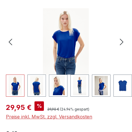
Bildergalerie überspringen
Verkaufspreis:
%
29,95 €
Regulärer Preis:
39,90 €
(24.94% gespart)
Preise inkl. MwSt. zzgl. Versandkosten