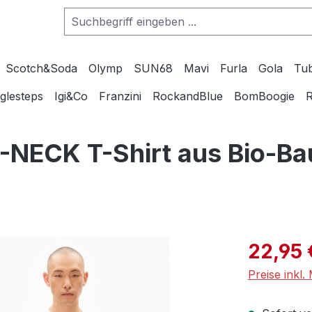
Scotch&Soda
Olymp
SUN68
Mavi
Furla
Gola
Tu
glesteps
Igi&Co
Franzini
RockandBlue
BomBoogie
R
NECK T-Shirt aus Bio-B
Verkaufspre
22,95 
Preise inkl