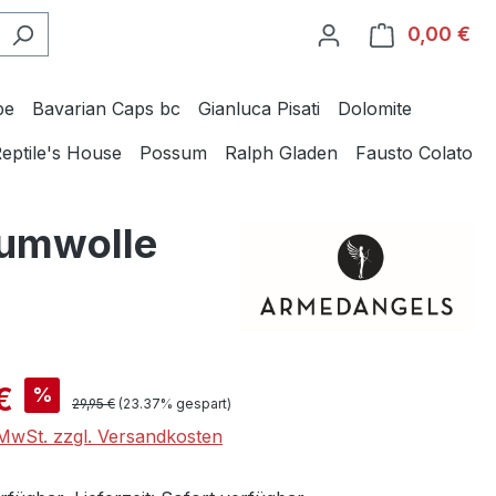
0,00 €
Wa
be
Bavarian Caps bc
Gianluca Pisati
Dolomite
eptile's House
Possum
Ralph Gladen
Fausto Colato
aumwolle
is:
€
%
Regulärer Preis:
29,95 €
(23.37% gespart)
. MwSt. zzgl. Versandkosten