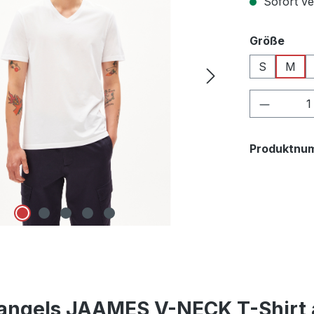
Sofort ver
ausw
Größe
S
M
Produkt
Produktnu
angels JAAMES V-NECK T-Shirt 