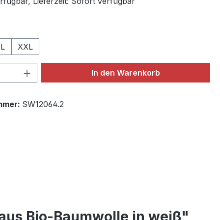
fügbar, Lieferzeit: Sofort verfügbar
ählen
L
XXL
 Anzahl: Gib den gewünschten Wert ein 
In den Warenkorb
mmer:
SW12064.2
aus Bio-Baumwolle in weiß"