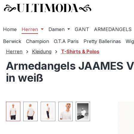
Home
Herren
Damen
GANT
ARMEDANGELS
Berwick
Champion
O.T.A Paris
Pretty Ballerinas
Wig
m Hauptinhalt springen
Zur Suche springen
Zur Hauptnavigation springen
Herren
Kleidung
T-Shirts & Polos
Armedangels JAAMES V-
in weiß
Bildergalerie überspringen