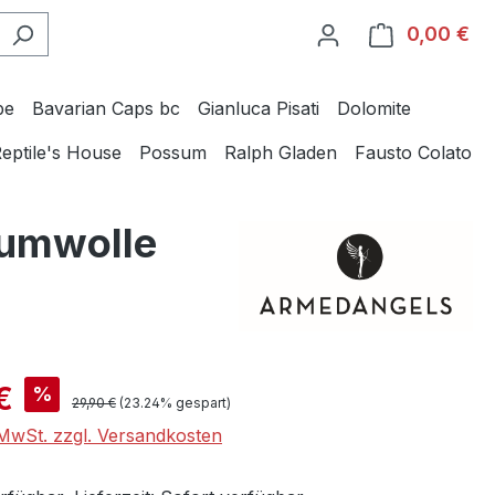
0,00 €
Wa
be
Bavarian Caps bc
Gianluca Pisati
Dolomite
eptile's House
Possum
Ralph Gladen
Fausto Colato
aumwolle
is:
€
%
Regulärer Preis:
29,90 €
(23.24% gespart)
. MwSt. zzgl. Versandkosten