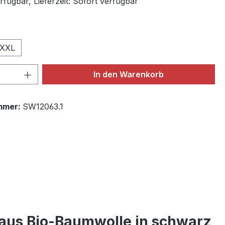
fügbar, Lieferzeit: Sofort verfügbar
ählen
XXL
 Anzahl: Gib den gewünschten Wert ein 
In den Warenkorb
mmer:
SW12063.1
aus Bio-Baumwolle in schwarz