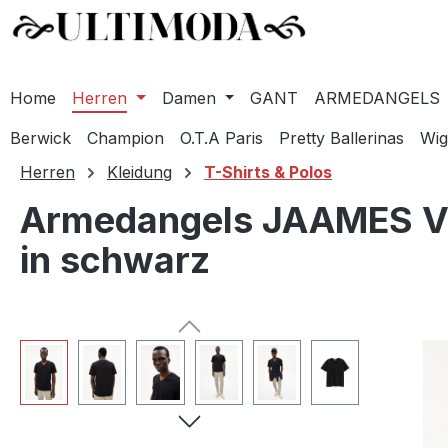
Home
Herren
Damen
GANT
ARMEDANGELS
Berwick
Champion
O.T.A Paris
Pretty Ballerinas
Wig
m Hauptinhalt springen
Zur Suche springen
Zur Hauptnavigation springen
Herren
Kleidung
T-Shirts & Polos
Armedangels JAAMES V-
in schwarz
Bildergalerie überspringen