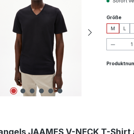
Sofort ver
ausw
Größe
M
L
Produkt
Produktnu
angels JAAMES V-NECK T-Shirt 