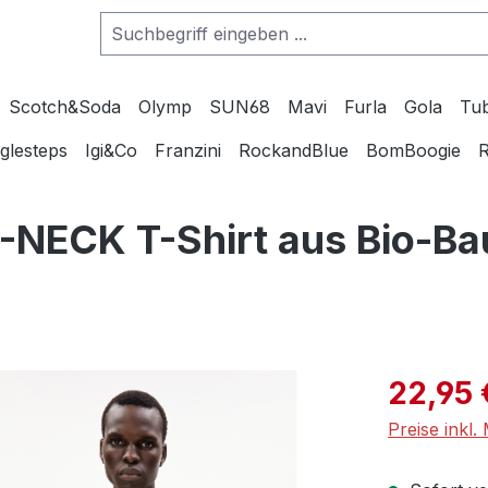
Scotch&Soda
Olymp
SUN68
Mavi
Furla
Gola
Tu
glesteps
Igi&Co
Franzini
RockandBlue
BomBoogie
R
NECK T-Shirt aus Bio-B
Verkaufspre
22,95 
Preise inkl