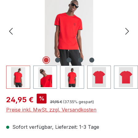
Verkaufspreis:
%
24,95 €
Regulärer Preis:
39,95 €
(37.55% gespart)
Preise inkl. MwSt. zzgl. Versandkosten
Sofort verfügbar, Lieferzeit: 1-3 Tage