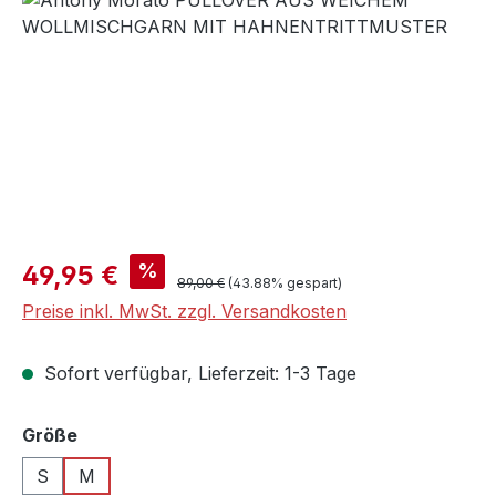
Verkaufspreis:
%
49,95 €
Regulärer Preis:
89,00 €
(43.88% gespart)
Preise inkl. MwSt. zzgl. Versandkosten
Sofort verfügbar, Lieferzeit: 1-3 Tage
auswählen
Größe
S
M